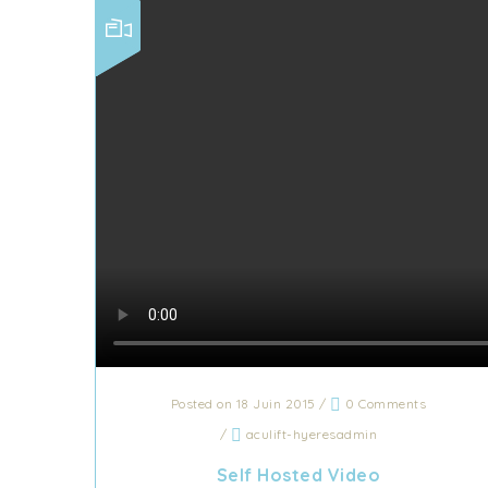
Posted on 18 Juin 2015
/
0 Comments
/
aculift-hyeresadmin
Self Hosted Video