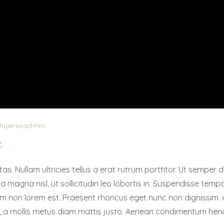
t-hyeresadmin
t
. Nullam ultricies tellus a erat rutrum porttitor. Ut semper di
 magna nisl, ut sollicitudin leo lobortis in. Suspendisse temp
Etiam non lorem est. Praesent rhoncus eget nunc non dignissim. 
sum, a mollis metus diam mattis justo. Aenean condimentum hend