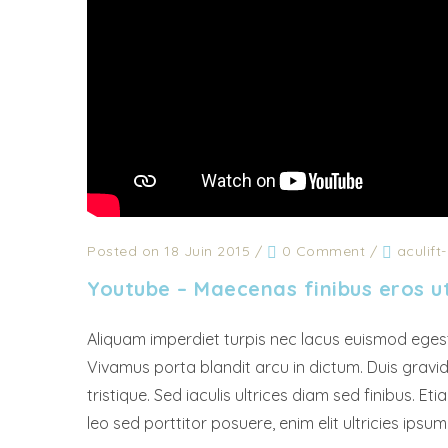
Posted on 18 Juin 2015
/
0 Comment
/
aculif
Youtube – Maecenas finibus eros u
Aliquam imperdiet turpis nec lacus euismod egestas
Vivamus porta blandit arcu in dictum. Duis gravida
tristique. Sed iaculis ultrices diam sed finibus. 
leo sed porttitor posuere, enim elit ultricies ip